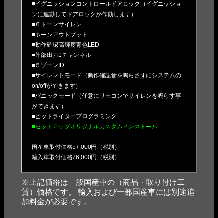
■イグニッションコントロールドアロック（イグニッショ
ンに連動してドアロックが作動します）
■６トーンサイレン
■ホーンアウトプット
■動作確認高輝度青色LED
■外部出力1チャンネル
■５ゾーンID
■サイレントモード（動作確認音を鳴らさずにシステムの
on/offができます）
■パニックモード（任意にリモコンでサイレンを鳴らす事
ができます）
■ビットライタープログラミング
■セットアップオリジナルカスタムインストール
国産車取付価格67,000円（税別）
輸入車取付価格76,000円（税別）
※上記価格は一般国産車の（商品・取り付け工
賃）価格です。 輸入および一部国産車には別途追
加料金が必要です。