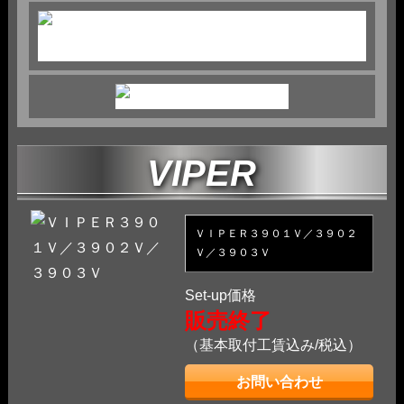
VIPER
ＶＩＰＥＲ３９０１Ｖ／３９０２
Ｖ／３９０３Ｖ
Set-up価格
販売終了
（基本取付工賃込み/税込）
お問い合わせ