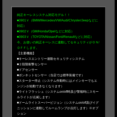
純正キーレスシステム対応モデル！！
■3901Ｖ（BMW/Mercedes/VW/Audi/Chrysler/Jeepなどに
対応）
■3902Ｖ（GM/Honda/Opelなどに対応）
■3903Ｖ（TOYOTA/Nissan/Ford/Renaultなどに対応）
今、お使いの純正キーレスに連動してセキュリティがＯＮ/
ＯＦＦします。
【主要機能】
■キーレスエントリー連動セキュリティシステム
■２段階衝撃センサー
■ドアセンサー
■ボンネットセンサー（当店では標準装備です）
■スターター停止（システム作動時にはメインキーでもエ
ンジンが始動できなくなります）
■ライトフラッシュ（システムon/off時及び警報時にスモー
ルライトが点滅します）
■ドームライトスーパービジョン（システムon/off及びイグ
ニッションに連動してルームランプが点灯します）※オプ
ション