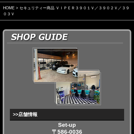
HOME
> セキュリティー商品 ＶＩＰＥＲ３９０１Ｖ／３９０２Ｖ／３９
０３Ｖ
>>店舗情報
Set-up
〒586-0036