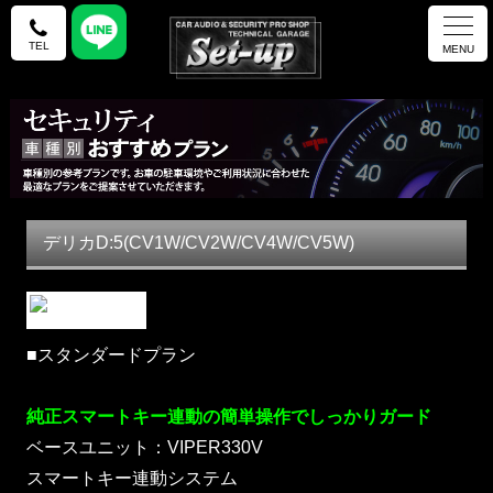
TEL
MENU
デリカD:5(CV1W/CV2W/CV4W/CV5W)
■スタンダードプラン
純正スマートキー連動の簡単操作でしっかりガード
ベースユニット：VIPER330V
スマートキー連動システム