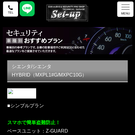
TEL
MENU
シエンタ/シエンタ
HYBRID（MXPL1#G/MXPC10G）
■シンプルプラン
スマホで簡単盗難防止！
ベースユニット：Z-GUARD