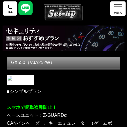
TEL
MENU
GX550（VJA252W）
■シンプルプラン
スマホで簡単盗難防止！
ベースユニット：Z-GUARDα
CANインベーダー、キーエミュレーター（ゲームボー